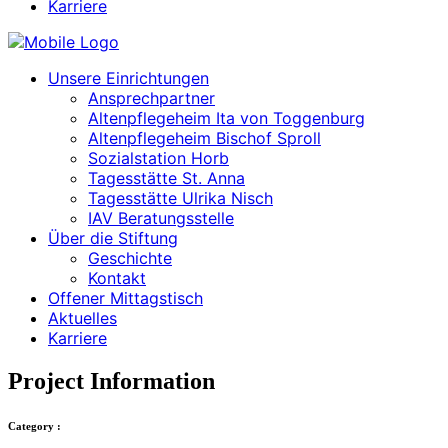
Karriere
Unsere Einrichtungen
Ansprechpartner
Altenpflegeheim Ita von Toggenburg
Altenpflegeheim Bischof Sproll
Sozialstation Horb
Tagesstätte St. Anna
Tagesstätte Ulrika Nisch
IAV Beratungsstelle
Über die Stiftung
Geschichte
Kontakt
Offener Mittagstisch
Aktuelles
Karriere
Project Information
Category :